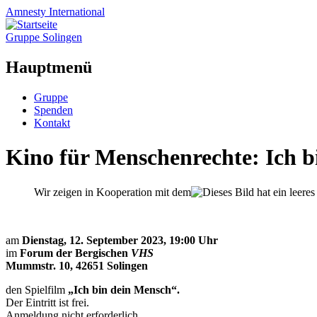
Amnesty
International
Gruppe Solingen
Hauptmenü
Zum
Gruppe
Inhalt
Spenden
springen
Kontakt
Kino für Menschenrechte: Ich b
Wir zeigen in Kooperation mit dem
am
Dienstag, 12. September 2023, 19:00 Uhr
im
Forum der Bergischen
VHS
Mummstr. 10, 42651 Solingen
den Spielfilm
„Ich bin dein Mensch“.
Der Eintritt ist frei.
Anmeldung nicht erforderlich.