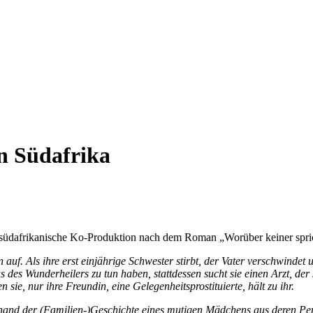
in Südafrika
-südafrikanische Ko-Produktion nach dem Roman „Worüber keiner spric
. Als ihre erst einjährige Schwester stirbt, der Vater verschwindet un
des Wunderheilers zu tun haben, stattdessen sucht sie einen Arzt, de
ie, nur ihre Freundin, eine Gelegenheitsprostituierte, hält zu ihr.
hand der (Familien-)Geschichte eines mutigen Mädchens aus deren Per