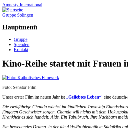
Amnesty
International
Gruppe Solingen
Hauptmenü
Zum
Gruppe
Inhalt
Spenden
springen
Kontakt
Kino-Reihe startet mit Frauen 
Foto: Senator-Film
Unser erster Film im neuen Jahr ist
„Geliebtes Leben“
, eine deutsch
Die zwölfährige Chanda wächst im ländlichen Township Elandsdoorn auf
jüngeren Geschwister sorgen. Chanda will nichts mit dem Hokuspokus 
Krankheit es sich handelt: Aids. Ein Tabubruch. Ihre Nachbarn meiden s
Ein bewegendes Drama, in der die Aids-Problematik in Südafrika an